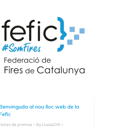
Benvinguda al nou lloc web de la
Fefic
Notes de premsa
By
Lluisa2015