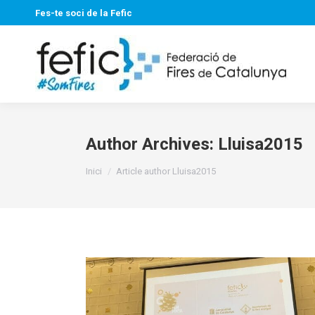
Fes-te soci de la Fefic
Author Archives:
Lluisa2015
You are here:
Inici
Article author Lluisa2015