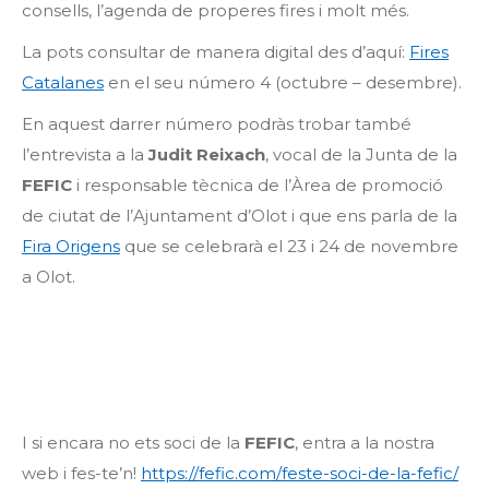
consells, l’agenda de properes fires i molt més.
La pots consultar de manera digital des d’aquí:
Fires
Catalanes
en el seu número 4 (octubre – desembre).
En aquest darrer número podràs trobar també
l’entrevista a la
Judit Reixach
, vocal de la Junta de la
FEFIC
i responsable tècnica de l’Àrea de promoció
de ciutat de l’Ajuntament d’Olot i que ens parla de la
Fira Origens
que se celebrarà el 23 i 24 de novembre
a Olot.
I si encara no ets soci de la
FEFIC
, entra a la nostra
web i fes-te’n!
https://fefic.com/feste-soci-de-la-fefic/