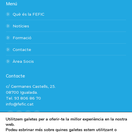
Menú
Què és la FEFIC
Notícies
Formació
Contacte
Àrea Socis
Contacte
c/ Germanes Castells, 25.
08700 Igualada.
Tel. 93 806 86 70
info@fefic.cat
Find us on:
Facebook
X
Linkedin
Instagram
Utilitzem galetes per a oferir-te la millor experiència en la nostra
web.
page
page
page
page
Podeu esbrinar més sobre quines galetes estem utilitzant o