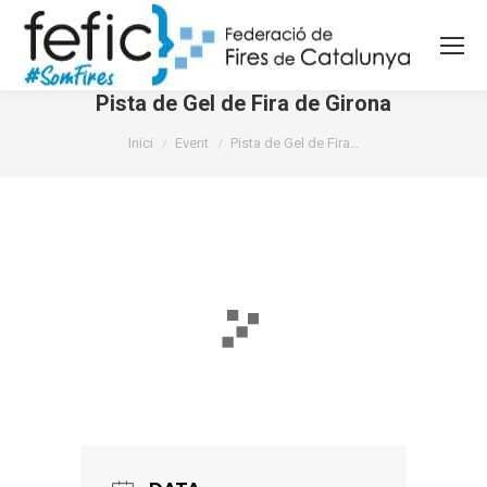
Pista de Gel de Fira de Girona
You are here:
Inici
Event
Pista de Gel de Fira…