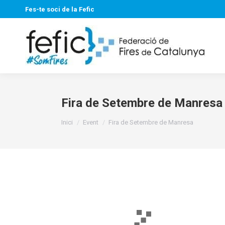
Fes-te soci de la Fefic
Fira de Setembre de Manresa
You are here:
Inici
Event
Fira de Setembre de Manresa