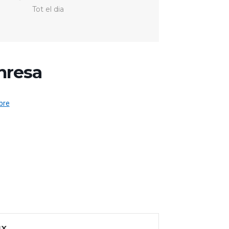
Tot el dia
nresa
bre
IX