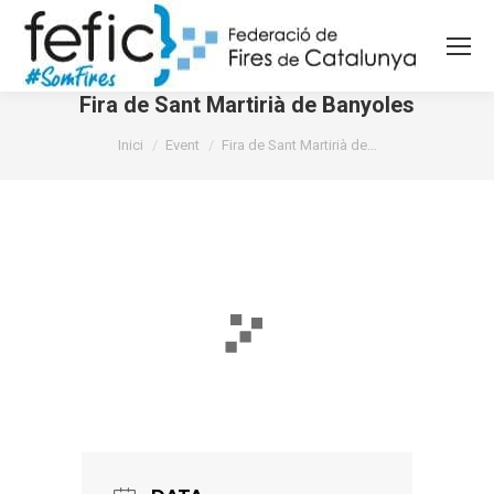
Fira de Sant Martirià de Banyoles
You are here:
Inici
Event
Fira de Sant Martirià de…