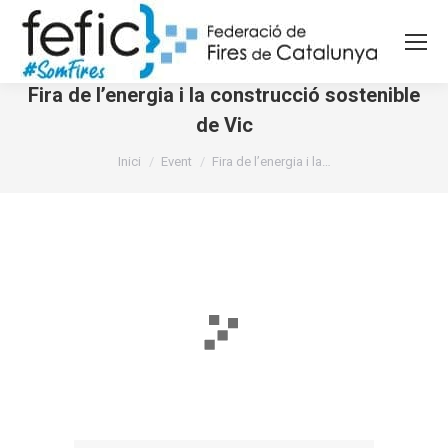
Fira de l’energia i la construcció sostenible
de Vic
You are here:
Inici
Event
Fira de l’energia i la…