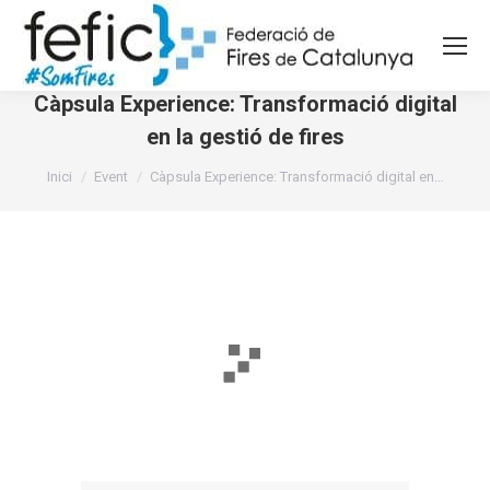
Càpsula Experience: Transformació digital
en la gestió de fires
You are here:
Inici
Event
Càpsula Experience: Transformació digital en…