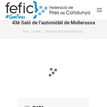
43è Saló de l’automòbil de Mollerussa
You are here:
Inici
Event
43è Saló de l’automòbil de…