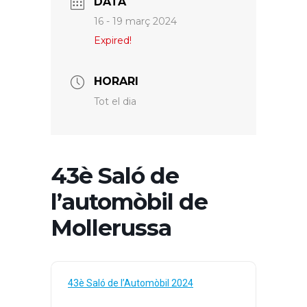
DATA
16 - 19 març 2024
Expired!
HORARI
Tot el dia
43è Saló de
l’automòbil de
Mollerussa
43è Saló de l’Automòbil 2024