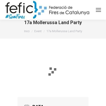
17a Mollerussa Land Party
You are here:
Inici
Event
17a Mollerussa Land Party