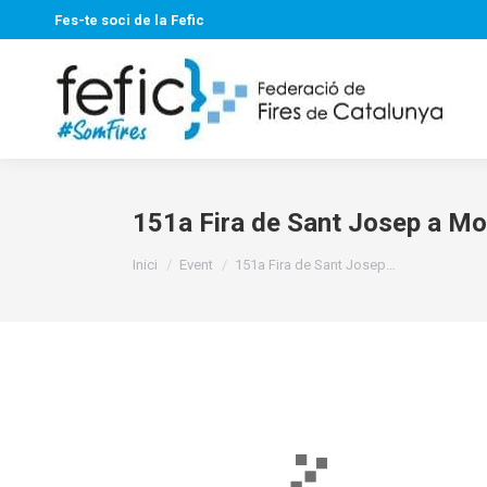
Fes-te soci de la Fefic
151a Fira de Sant Josep a Mo
You are here:
Inici
Event
151a Fira de Sant Josep…