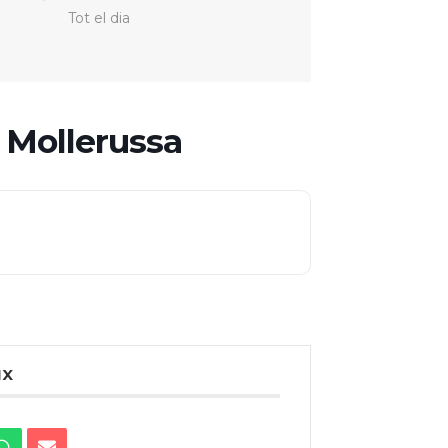
Tot el dia
a Mollerussa
IX