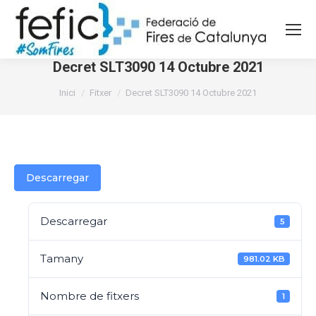
Decret SLT3090 14 Octubre 2021
You are here:
Inici
Fitxer
Decret SLT3090 14 Octubre 2021
Descarregar
Descarregar
5
Tamany
981.02 KB
Nombre de fitxers
1